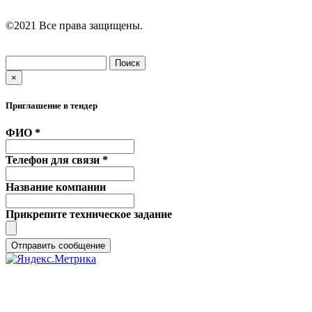
©2021 Все права защищены.
Дизайн и разработка сайта —
GO-WEB
Поиск
Форма поиска
×
Приглашение в тендер
ФИО *
Телефон для связи *
Название компании
Прикрепите техническое задание
Отправить сообщение